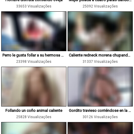
33653 Visualizações
25092 Visualizações
Perro le gusta follar a su hermosa dueña guarra
Caliente redneck morena chupando caballo
23398 Visualizações
31337 Visualizações
Follando un coño animal caliente
Gordito travieso corriéndose en la boca del perro
25828 Visualizações
30126 Visualizações