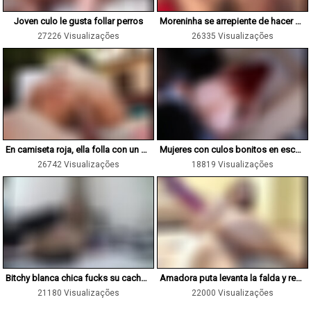
Joven culo le gusta follar perros
Moreninha se arrepiente de hacer el amor con un perro
27226 Visualizações
26335 Visualizações
En camiseta roja, ella folla con un perro
Mujeres con culos bonitos en escenas caseras de zoo
26742 Visualizações
18819 Visualizações
Bitchy blanca chica fucks su cachonda perra
Amadora puta levanta la falda y recibe una pollita animal
21180 Visualizações
22000 Visualizações